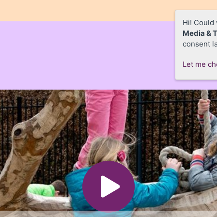
Hi! Could
Media & 
consent la
Let me c