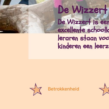
De Wizzert
De Wizzert is ee
excellente school
leraren staan voo
kinderen een leer
Betrokkenheid